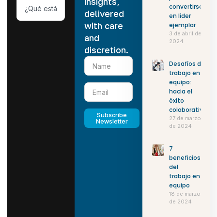
insights,
convertirse
delivered
en líder
with care
ejemplar
3 de abril de
and
2024
discretion.
Desafíos del
trabajo en
equipo:
hacia el
éxito
colaborativo
Subscribe
27 de marzo
Newsletter
de 2024
7
beneficios
del
trabajo en
equipo
18 de marzo
de 2024