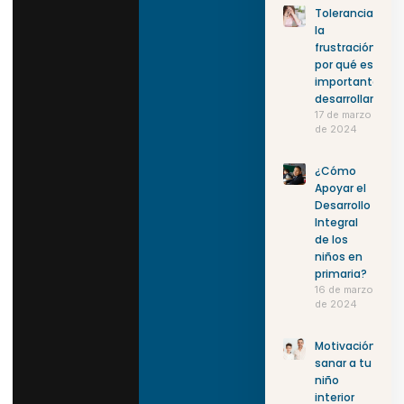
Tolerancia a
la
frustración:
por qué es
importante
desarrollarla
17 de marzo
de 2024
¿Cómo
Apoyar el
Desarrollo
Integral
de los
niños en
primaria?
16 de marzo
de 2024
Motivación:
sanar a tu
niño
interior