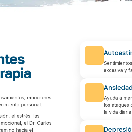
Autoest
ntes
Sentimientos
rapia
excesiva y f
Ansiedad
ensamientos, emociones
Ayuda a mane
ecimiento personal.
los ataques 
la vida diar
ón, el estrés, las
emocional, el Dr. Carlos
Depresió
amino hacia el