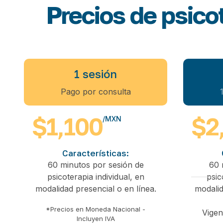
Precios de psico
1 sesión
Pago por consulta
$1,100
$2
/MXN
Características:
60 minutos por sesión de
60 
psicoterapia individual, en
psic
modalidad presencial o en línea.
modalid
*Precios en Moneda Nacional -
Vigen
Incluyen IVA