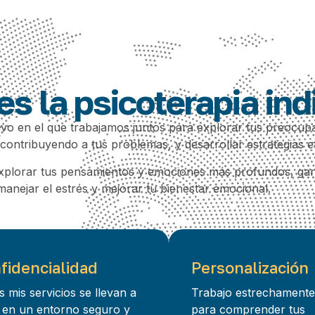
s la psicoterapia ind
tivo en el que trabajamos juntos para explorar tus preocupa
ntribuyendo a tus problemas, y desarrollar estrategias ef
e explorar tus pensamientos y emociones más profundos, g
manejar el estrés y mejorar tu bienestar emocional.
fidencialidad
Personalización
 mis servicios se llevan a
Trabajo estrechamente
 en un entorno seguro y
para comprender tus