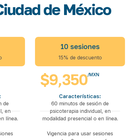
 Ciudad de México
10 sesiones
o
15% de descuento
$9,350
/MXN
:
Características:
n de
60 minutos de sesión de
l, en
psicoterapia individual, en
n línea.
modalidad presencial o en línea.
siones
Vigencia para usar sesiones