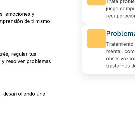
Trata proble
juego compul
os, emociones y
recuperació
mprensión de ti mismo
Problema
Tratamiento 
mental, como
rés, regular tus
obsesivo-com
n y resolver problemas
trastornos d
l, desarrollando una
.