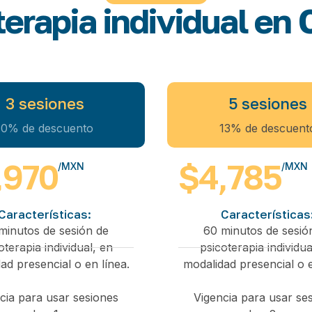
terapia individual en
3 sesiones
5 sesiones
10% de descuento
13% de descuent
,970
$4,785
/MXN
/MXN
Características:
Características
minutos de sesión de
60 minutos de sesió
oterapia individual, en
psicoterapia individua
ad presencial o en línea.
modalidad presencial o e
cia para usar sesiones
Vigencia para usar se