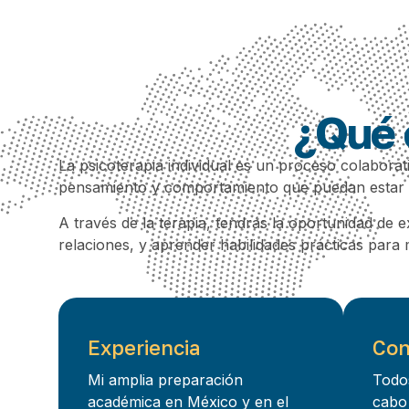
¿Qué e
La psicoterapia individual es un proceso colabora
pensamiento y comportamiento que puedan estar co
A través de la terapia, tendrás la oportunidad d
relaciones, y aprender habilidades prácticas para 
Experiencia
Con
Mi amplia preparación
Todos
académica en México y en el
cabo