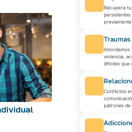
Recupera tu 
persistentes 
previamente 
Traumas 
Abordamos t
violencia, a
difíciles qu
Relacion
Conflictos e
comunicación
patrones de 
ndividual
Adiccion