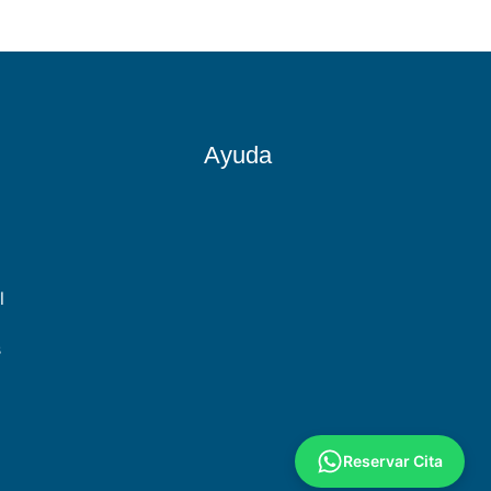
Ayuda
l
s
Reservar Cita