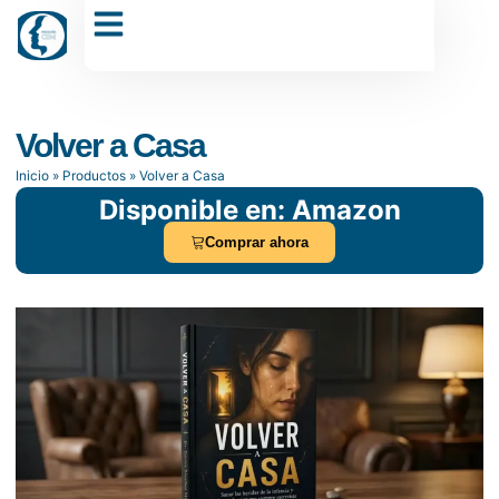
Dr. Carlos Sánchez Muñoz
Volver a Casa
Inicio
»
Productos
»
Volver a Casa
Disponible en: Amazon
Comprar ahora