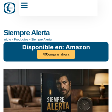
Dr. Carlos Sánchez Muñoz
Siempre Alerta
Inicio
»
Productos
»
Siempre Alerta
Disponible en: Amazon
Comprar ahora