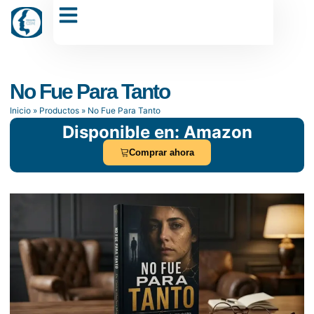
Dr. Carlos Sánchez Muñoz
No Fue Para Tanto
Inicio
»
Productos
»
No Fue Para Tanto
Disponible en: Amazon
Comprar ahora