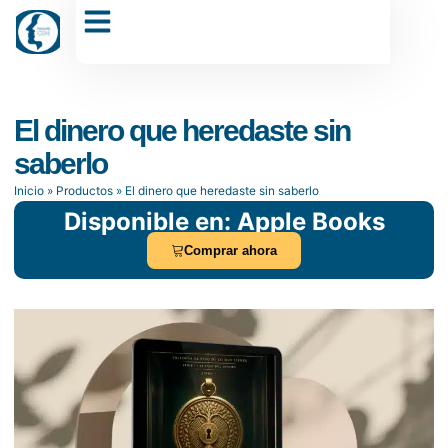
Dr. Carlos Sánchez Muñoz
El dinero que heredaste sin
saberlo
Inicio
»
Productos
»
El dinero que heredaste sin saberlo
Disponible en: Apple Books
Comprar ahora