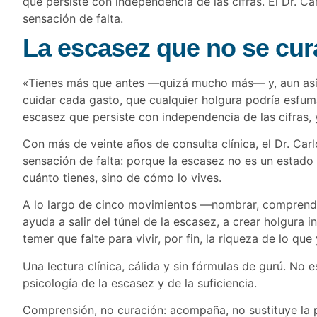
que persiste con independencia de las cifras. El Dr. 
sensación de falta.
La escasez que no se cur
«Tienes más que antes —quizá mucho más— y, aun así, 
cuidar cada gasto, que cualquier holgura podría esfum
escasez que persiste con independencia de las cifras,
Con más de veinte años de consulta clínica, el Dr. Ca
sensación de falta: porque la escasez no es un estado
cuánto tienes, sino de cómo lo vives.
A lo largo de cinco movimientos —nombrar, comprender, 
ayuda a salir del túnel de la escasez, a crear holgura in
temer que falte para vivir, por fin, la riqueza de lo que 
Una lectura clínica, cálida y sin fórmulas de gurú. No 
psicología de la escasez y de la suficiencia.
Comprensión, no curación: acompaña, no sustituye la psi