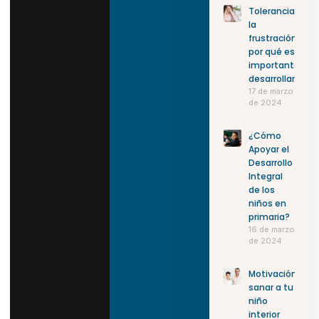
Tolerancia a
la
frustración:
por qué es
importante
desarrollarla
17 de marzo
de 2024
¿Cómo
Apoyar el
Desarrollo
Integral
de los
niños en
primaria?
16 de marzo
de 2024
Motivación:
sanar a tu
niño
interior