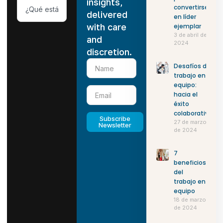
insights,
convertirse
delivered
en líder
with care
ejemplar
3 de abril de
and
2024
discretion.
Desafíos del
trabajo en
equipo:
hacia el
éxito
colaborativo
Subscribe
27 de marzo
Newsletter
de 2024
7
beneficios
del
trabajo en
equipo
18 de marzo
de 2024