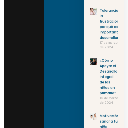
Tolerancia a
la
frustración:
por qué es
importante
desarrollarla
17 de marzo
de 2024
¿Cómo
Apoyar el
Desarrollo
Integral
de los
niños en
primaria?
16 de marzo
de 2024
Motivación:
sanar a tu
niño