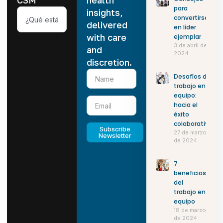
CSM
health
para
insights,
convertirse
delivered
en líder
with care
ejemplar
3 de abril de
and
2024
discretion.
Desafíos del
trabajo en
equipo:
hacia el
éxito
colaborativo
Subscribe
27 de marzo
Newsletter
de 2024
7
beneficios
del
trabajo en
equipo
18 de marzo
de 2024