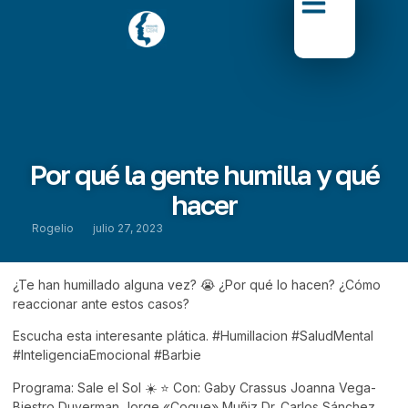
Por qué la gente humilla y qué
hacer
Rogelio
julio 27, 2023
¿Te han humillado alguna vez? 😭 ¿Por qué lo hacen? ¿Cómo
reaccionar ante estos casos?
Escucha esta interesante plática.
#Humillacion
#SaludMental
#InteligenciaEmocional
#Barbie
Programa: Sale el Sol ☀️ ⭐️ Con: Gaby Crassus Joanna Vega-
Biestro Duverman Jorge «Coque» Muñiz Dr. Carlos Sánchez