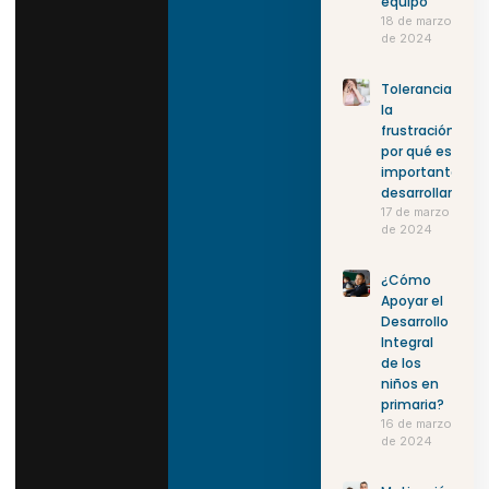
equipo
18 de marzo
de 2024
Tolerancia a
la
frustración:
por qué es
importante
desarrollarla
17 de marzo
de 2024
¿Cómo
Apoyar el
Desarrollo
Integral
de los
niños en
primaria?
16 de marzo
de 2024