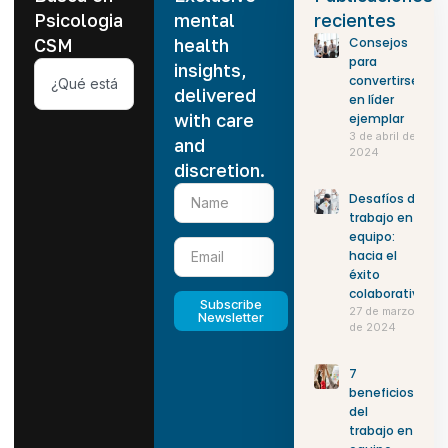
Psicologia
mental
recientes
CSM
health
Consejos
para
insights,
convertirse
delivered
en líder
with care
ejemplar
3 de abril de
and
2024
discretion.
Desafíos del
trabajo en
equipo:
hacia el
éxito
colaborativo
Subscribe
27 de marzo
Newsletter
de 2024
7
beneficios
del
trabajo en