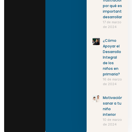
frustración:
por qué es
importante
desarrollarla
17 de marzo
de 2024
¿Cómo
Apoyar el
Desarrollo
Integral
de los
niños en
primaria?
16 de marzo
de 2024
Motivación:
sanar a tu
niño
interior
10 de marzo
de 2024