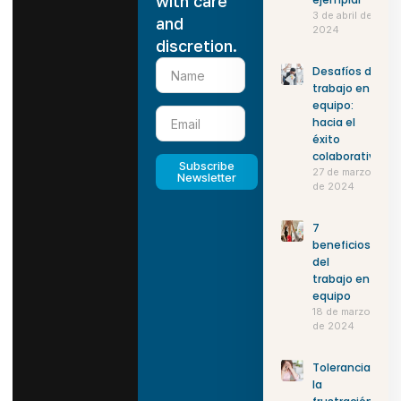
with care
3 de abril de
and
2024
discretion.
Desafíos del
trabajo en
equipo:
hacia el
éxito
colaborativo
Subscribe
27 de marzo
Newsletter
de 2024
7
beneficios
del
trabajo en
equipo
18 de marzo
de 2024
Tolerancia a
la