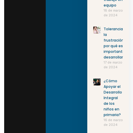
equipo
18 de marzo
de 2024
Tolerancia a
la
frustración:
por qué es
importante
desarrollarla
17 de marzo
de 2024
¿Cómo
Apoyar el
Desarrollo
Integral
de los
niños en
primaria?
16 de marzo
de 2024