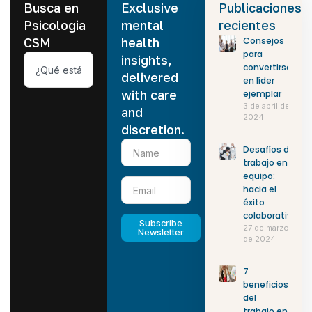
Busca en
Exclusive
Publicaciones
Psicologia
mental
recientes
CSM
health
Consejos
para
insights,
convertirse
delivered
en líder
with care
ejemplar
3 de abril de
and
2024
discretion.
Desafíos del
trabajo en
equipo:
hacia el
éxito
colaborativo
Subscribe
27 de marzo
Newsletter
de 2024
7
beneficios
del
trabajo en