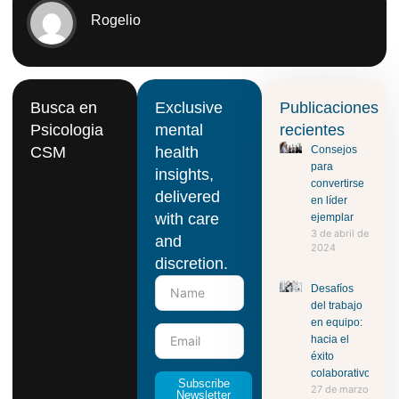
Rogelio
Busca en
Exclusive
Publicaciones
Psicologia
mental
recientes
CSM
health
Consejos
para
insights,
convertirse
delivered
en líder
with care
ejemplar
3 de abril de
and
2024
discretion.
Desafíos
del trabajo
en equipo:
hacia el
éxito
colaborativo
Subscribe
27 de marzo
Newsletter