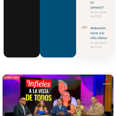
en
primaria?
16 de marzo
de 2024
Motivación:
sanar a tu
niño interior
10 de marzo
de 2024