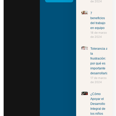
de 2024
7
beneficios
del trabajo
en equipo
18 de marzo
de 2024
Tolerancia a
la
frustración:
por qué es
importante
desarrollarla
17 de marzo
de 2024
¿Cómo
Apoyar el
Desarrollo
Integral de
los niños