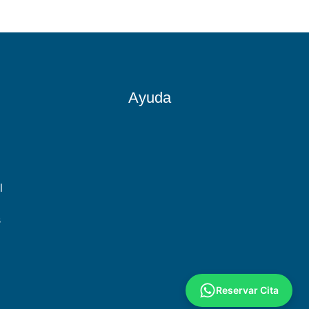
Ayuda
l
s
Reservar Cita