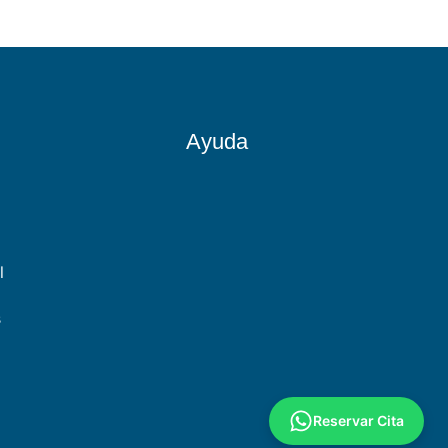
Ayuda
l
s
Reservar Cita