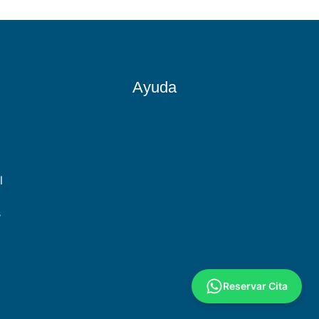
Ayuda
l
s
Reservar Cita