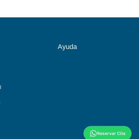
Ayuda
l
s
Reservar Cita