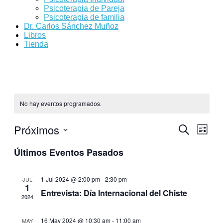
Psicoterapia de Pareja
Psicoterapia de familia
Dr. Carlos Sánchez Muñoz
Libros
Tienda
No hay eventos programados.
Próximos
Navegac
Nave
Buscar
Lista
de
de
Selecciona
vista
Últimos Eventos Pasados
la
búsqued
de
fecha.
y
Even
1 Jul 2024 @ 2:00 pm
-
2:30 pm
JUL
vistas
1
Entrevista: Día Internacional del Chiste
de
2024
Eventos
16 May 2024 @ 10:30 am
-
11:00 am
MAY